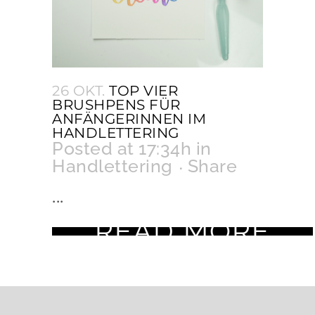
26 OKT.
TOP VIER
BRUSHPENS FÜR
ANFÄNGERINNEN IM
HANDLETTERING
Posted at 17:34h
in
Handlettering
Share
...
READ MORE